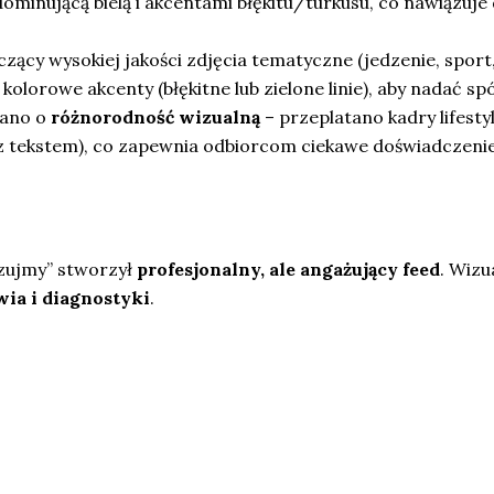
ominującą bielą i akcentami błękitu/turkusu, co nawiązuje
czący wysokiej jakości zdjęcia tematyczne (jedzenie, sport
lorowe akcenty (błękitne lub zielone linie), aby nadać spó
bano o
różnorodność wizualną
– przeplatano kadry lifesty
 z tekstem), co zapewnia odbiorcom ciekawe doświadczeni
zujmy” stworzył
profesjonalny, ale angażujący feed
. Wizu
wia i diagnostyki
.