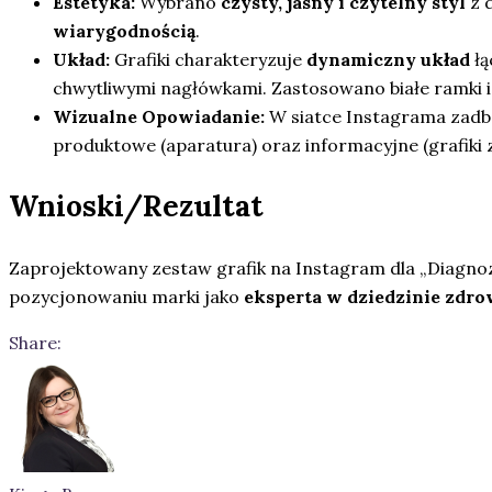
Estetyka:
Wybrano
czysty, jasny i czytelny styl
z d
wiarygodnością
.
Układ:
Grafiki charakteryzuje
dynamiczny układ
łą
chwytliwymi nagłówkami. Zastosowano białe ramki i ko
Wizualne Opowiadanie:
W siatce Instagrama zad
produktowe (aparatura) oraz informacyjne (grafiki
Wnioski/Rezultat
Zaprojektowany zestaw grafik na Instagram dla „Diagno
pozycjonowaniu marki jako
eksperta w dziedzinie zdro
Share: