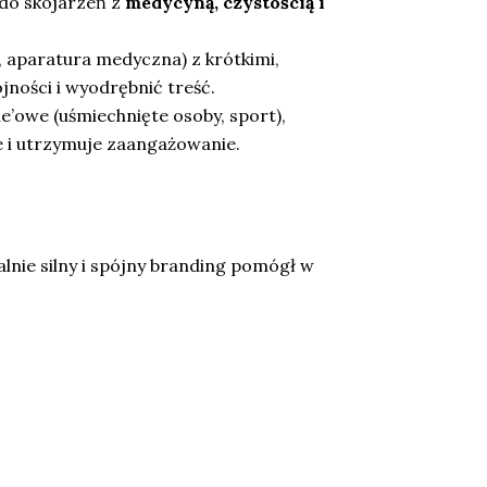
 do skojarzeń z
medycyną, czystością i
, aparatura medyczna) z krótkimi,
jności i wyodrębnić treść.
le’owe (uśmiechnięte osoby, sport),
e i utrzymuje zaangażowanie.
alnie silny i spójny branding pomógł w