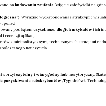
owano na
budowaniu zaufania
(zdjęcie założycielki na gór
ogiczna”):
Wyraźnie wyeksponowana i atrakcyjnie wizualnie 
w
i porad.
izowany pod kątem
czytelności długich artykułów
i ich i
i recenzji aplikacji.
tów z minimalistycznymi, technicznymi ilustracjami nadaj
spółczesnego nauczyciela.
stworzył
czytelny i wiarygodny hub
merytoryczny. Skute
e pozyskiwanie subskrybentów
„Tygodniówki Technologi