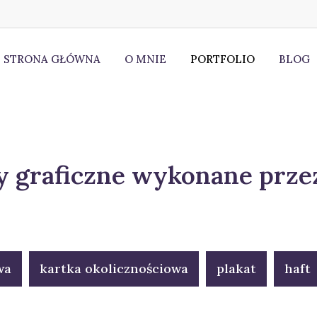
STRONA GŁÓWNA
O MNIE
PORTFOLIO
BLOG
y graficzne wykonane prze
wa
kartka okolicznościowa
plakat
haft