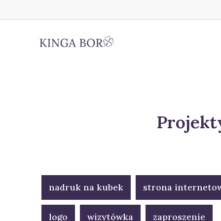
Projekt
nadruk na kubek
strona interneto
logo
wizytówka
zaproszenie