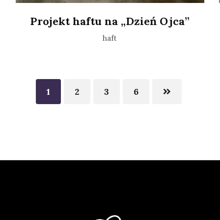
Projekt haftu na „Dzień Ojca”
haft
1
2
3
6